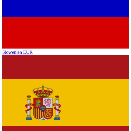
Slowenien
EUR