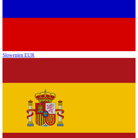
Slowenien
EUR