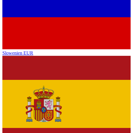
Slowenien
EUR