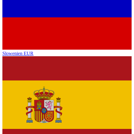
Slowenien
EUR