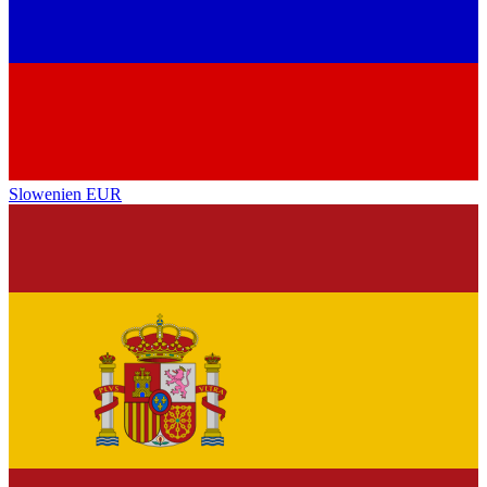
Slowenien
EUR