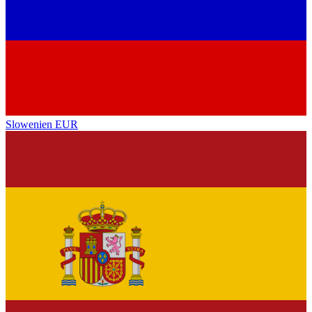
Slowenien
EUR