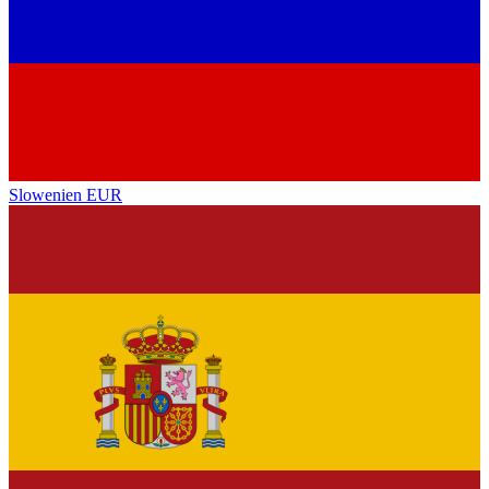
Slowenien
EUR