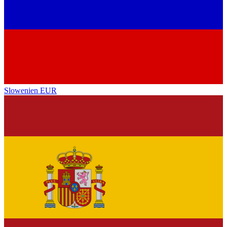
Slowenien
EUR