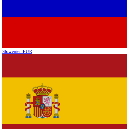
Slowenien
EUR