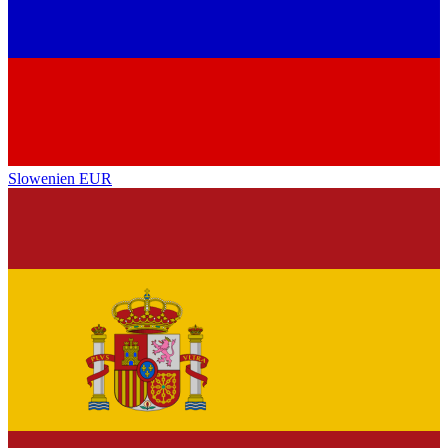
Slowenien
EUR