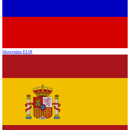
Slowenien
EUR