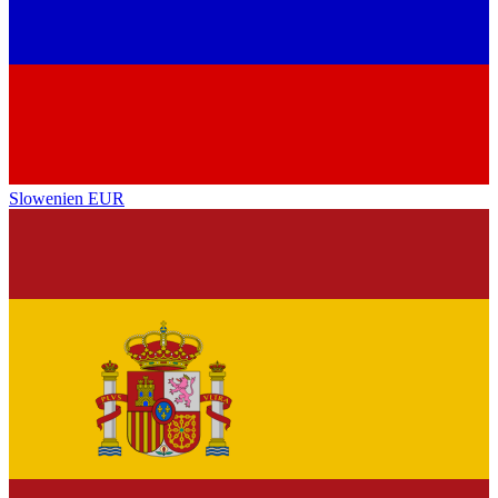
Slowenien
EUR